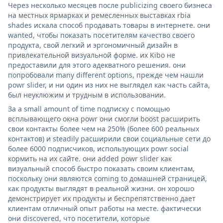
Через несколько месяцев после publicizing своего бизнеса
на местных ярмарках и ремесленных выставках rbia
shades искала способ продавать товары в интернете. они
wanted, чтобы показать посетителям качество своего
продукта, свой легкий и эргономичный дизайн в
привлекательной визуальной форме. их Kibo не
предоставили для этого адекватного решения. они
попробовали many different options, прежде чем нашли
powr slider, и ни один из них не выглядел как часть сайта,
был неуклюжим и трудным в использовании.
За a small amount of time подписку с помощью
всплывающего окна powr они смогли boost расширить
свои контакты более чем на 250% (более 600 реальных
контактов) и steadily расширили свои социальные сети до
более 6000 подписчиков, использующих powr social
кормить на их сайте. они added powr slider как
визуальный способ быстро показать своим клиентам,
поскольку они являются coming to домашней страницей,
как продукты выглядят в реальной жизни. он хорошо
демонстрирует их продукты и беспрепятственно дает
клиентам отличный опыт работы на месте. фактически
они discovered, что посетители, которые