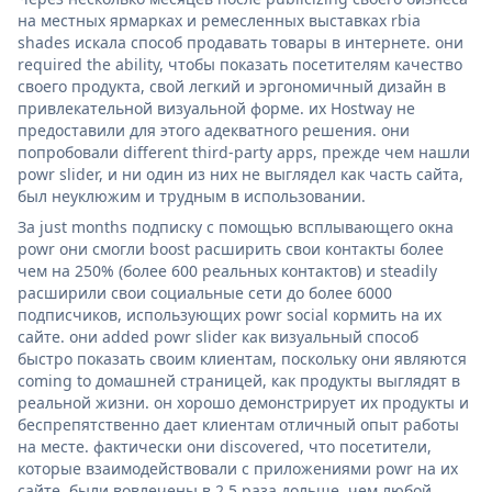
на местных ярмарках и ремесленных выставках rbia
shades искала способ продавать товары в интернете. они
required the ability, чтобы показать посетителям качество
своего продукта, свой легкий и эргономичный дизайн в
привлекательной визуальной форме. их Hostway не
предоставили для этого адекватного решения. они
попробовали different third-party apps, прежде чем нашли
powr slider, и ни один из них не выглядел как часть сайта,
был неуклюжим и трудным в использовании.
За just months подписку с помощью всплывающего окна
powr они смогли boost расширить свои контакты более
чем на 250% (более 600 реальных контактов) и steadily
расширили свои социальные сети до более 6000
подписчиков, использующих powr social кормить на их
сайте. они added powr slider как визуальный способ
быстро показать своим клиентам, поскольку они являются
coming to домашней страницей, как продукты выглядят в
реальной жизни. он хорошо демонстрирует их продукты и
беспрепятственно дает клиентам отличный опыт работы
на месте. фактически они discovered, что посетители,
которые взаимодействовали с приложениями powr на их
сайте, были вовлечены в 2,5 раза дольше, чем любой