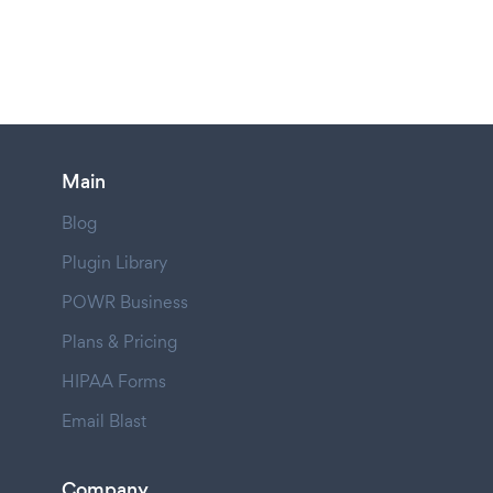
Main
Blog
Plugin Library
POWR Business
Plans & Pricing
HIPAA Forms
Email Blast
Company