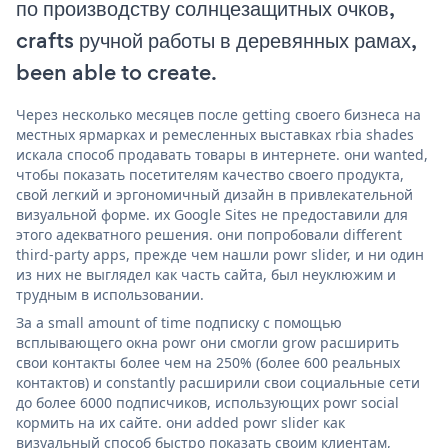
по производству солнцезащитных очков,
crafts ручной работы в деревянных рамах,
been able to create.
Через несколько месяцев после getting своего бизнеса на
местных ярмарках и ремесленных выставках rbia shades
искала способ продавать товары в интернете. они wanted,
чтобы показать посетителям качество своего продукта,
свой легкий и эргономичный дизайн в привлекательной
визуальной форме. их Google Sites не предоставили для
этого адекватного решения. они попробовали different
third-party apps, прежде чем нашли powr slider, и ни один
из них не выглядел как часть сайта, был неуклюжим и
трудным в использовании.
За a small amount of time подписку с помощью
всплывающего окна powr они смогли grow расширить
свои контакты более чем на 250% (более 600 реальных
контактов) и constantly расширили свои социальные сети
до более 6000 подписчиков, использующих powr social
кормить на их сайте. они added powr slider как
визуальный способ быстро показать своим клиентам,