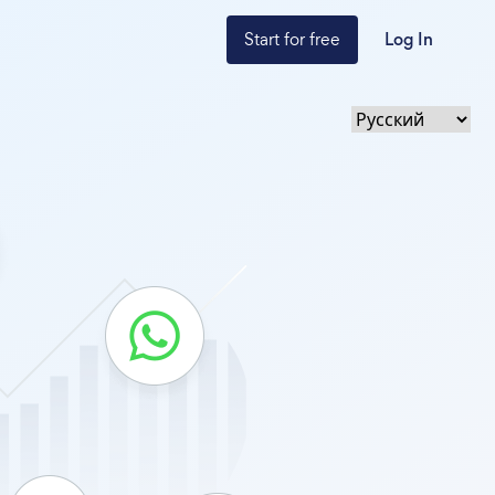
Start for free
Log In