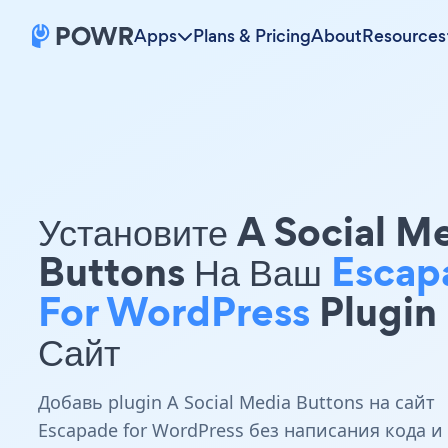
Apps
Plans & Pricing
About
Resources
Установите A Social M
Buttons На Ваш
Escap
For WordPress
Plugin
Сайт
Добавь plugin A Social Media Buttons на сайт
Escapade for WordPress без написания кода и