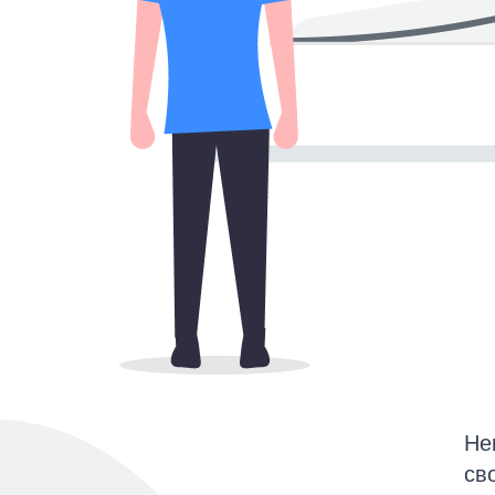
Не
св