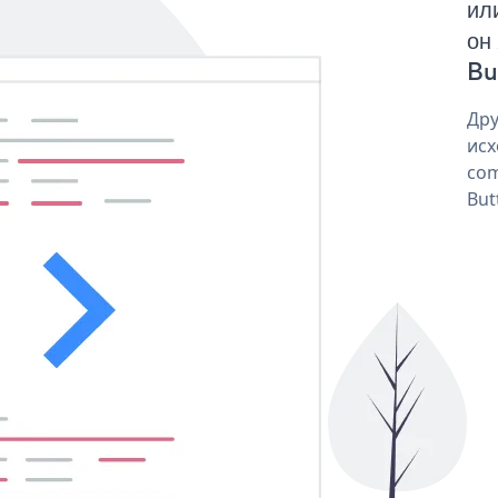
ил
он
But
Дру
исх
com
But