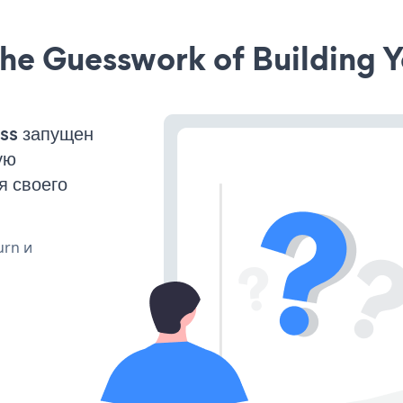
he Guesswork of Building Y
ss запущен
ую
я своего
urn и