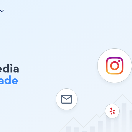
edia
ade