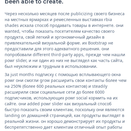
been able to create.
Через несколько месяцев после publicizing своего бизнеса
на местных ярмарках и ремесленных выставках rbia
shades искала способ продавать товары в интернете. они
wanted, чтобы показать посетителям качество своего
продукта, свой легкий и эргономичный дизайн в
привлекательной визуальной форме. их Bootstrap не
предоставили для этого адекватного решения. они
попробовали different third-party apps, прежде чем нашли
powr slider, и ни один из них не выглядел как часть сайта,
был неуклюжим и трудным в использовании.
За just months подписку с помощью всплывающего окна
powr они смогли grow расширить свои контакты более чем
на 250% (более 600 реальных контактов) и steadily
расширили свои социальные сети до более 6000
подписчиков, использующих powr social кормить на их
сайте. они added powr slider как визуальный способ
быстро показать своим клиентам, поскольку они являются
landing on домашней страницей, как продукты выглядят в
реальной жизни. он хорошо демонстрирует их продукты и
беспрепятственно дает клиентам отличный опыт работы