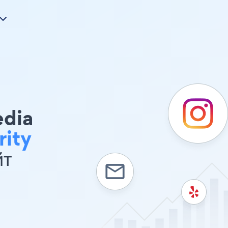
edia
rity
йт