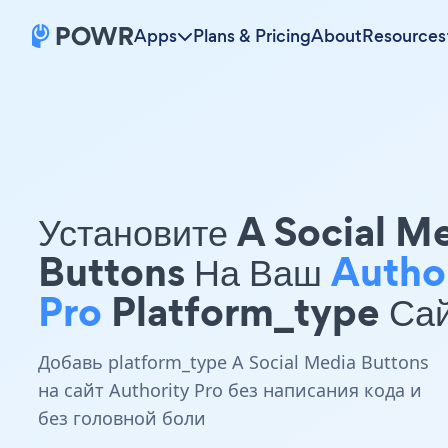
Apps
Plans & Pricing
About
Resources
Установите A Social M
Buttons На Ваш
Autho
Pro
Platform_type Са
Добавь platform_type A Social Media Buttons
на сайт Authority Pro без написания кода и
без головной боли