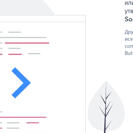
ил
ут
So
Дру
исх
com
But