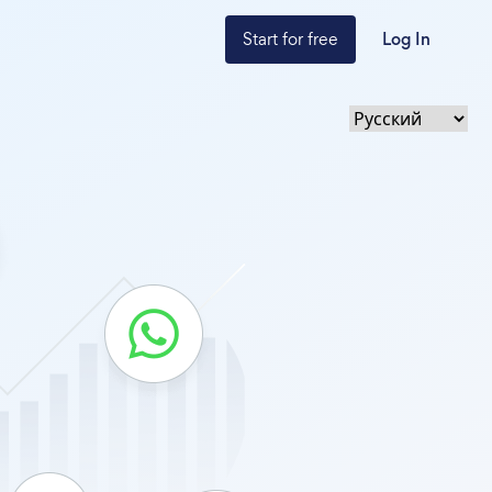
Start for free
Log In