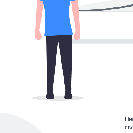
Не
св