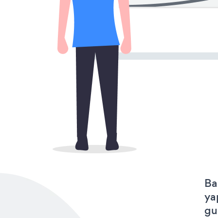
Ba
ya
gu