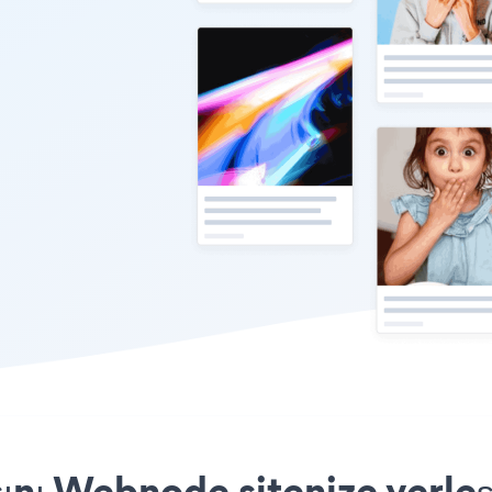
ını Webnode sitenize yerleş