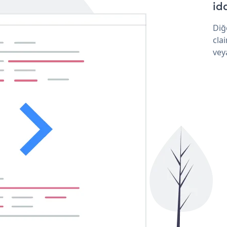
idd
Diğ
cla
vey