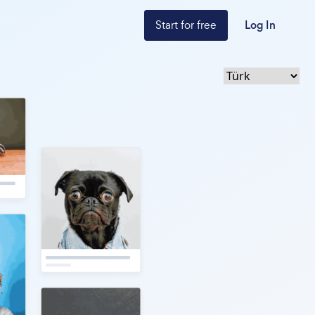
Start for free
Log In