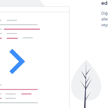
ede
Diğ
all
vey