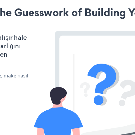
he Guesswork of Building Y
ışır hale
arlığını
den
e, make nasıl