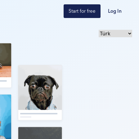
Start for free
Log In