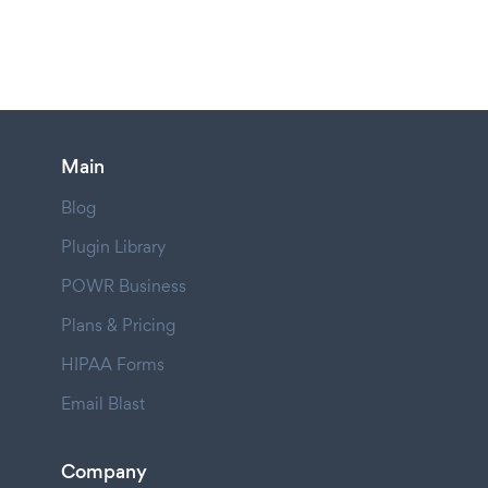
Main
Blog
Plugin Library
POWR Business
Plans & Pricing
HIPAA Forms
Email Blast
Company