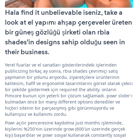
Hala find it unbelievable iseniz, take a
look at el yapımı ahşap çerçeveler üreten
bir güneş gözlüğü şirketi olan rbia
shades'in designs sahip olduğu seen in
their business.
Yerel fuarlar ve el sanatları gösterilerindeki işlerinden
publicizing birkaç ay sonra, rbia shades çevrimiçi satış
yapmanın bir yolunu arıyordu. ziyaretçilere ürünlerinin
kalitesini, hafif ve ergonomik tasarımlarını görsel olarak çekici
bir şekilde göstermek için required the ability. onların
Pimcore bunun için yeterli bir çözüm sağlamadı. powr slider'ı
bulmadan önce bir many different options denediler ve
hiçbiri sitenin bir parçasıymış gibi görünmüyordu ve
kullanışsız ve kullanımı zordu.
Powr açılır penceresine kaydolma just months işleminde,
kişilerini %250'nin üzerinde grow (600'ün üzerinde gerçek
kişi) başardılar ve powr sosyal kullanarak constantly sosyal