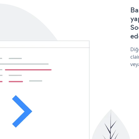
Ba
ya
So
ede
Diğ
cla
vey