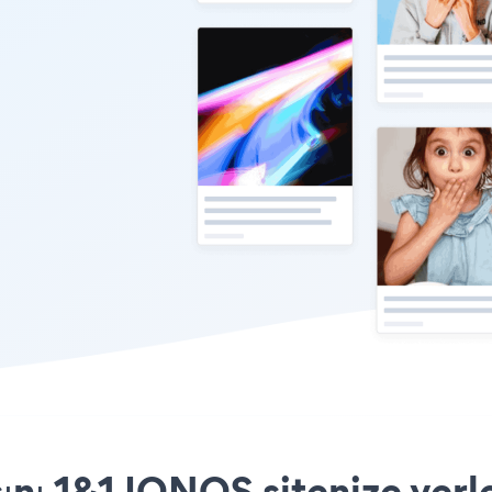
ını 1&1 IONOS sitenize yerl