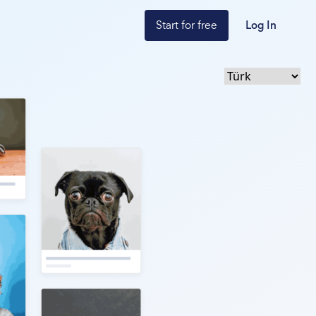
Start for free
Log In