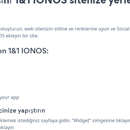
oluşturun, web sitenizin stiline ve renklerine uyun ve Socia
S ekleyin bir site.
 on 1&1 IONOS:
 your app
nize yapıştırın
emek istediğiniz sayfaya gidin. “Widget” simgesine tıklayın;
ıklayın