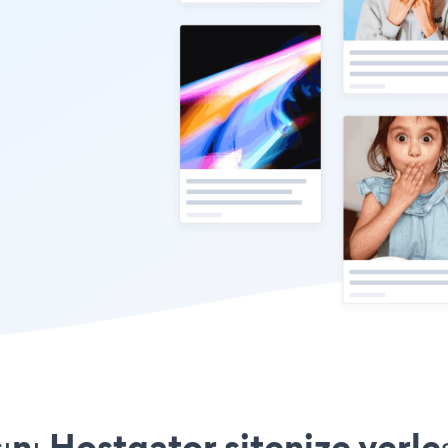
ını Hostgator sitenize yerle