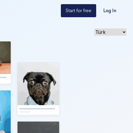
Start for free
Log In