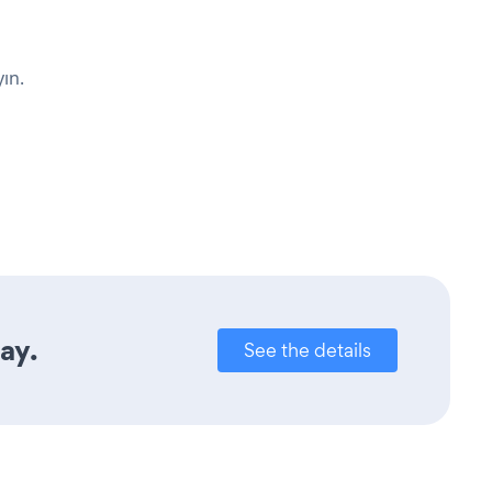
ın.
ay.
See the details