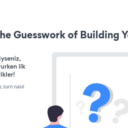
he Guesswork of Building Y
iyseniz,
rurken ilk
ikler!
, turn nasıl