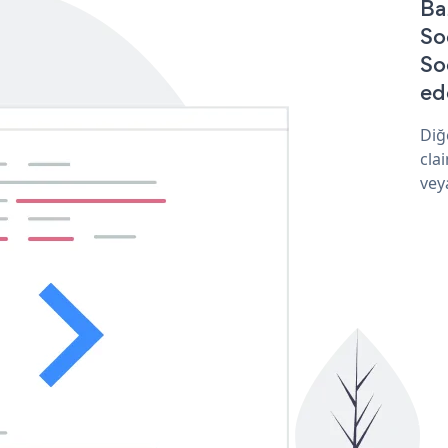
Ba
So
So
ede
Diğ
cla
vey