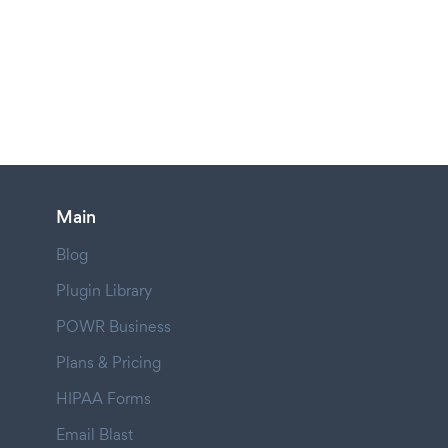
Main
Blog
Plugin Library
POWR Business
Plans & Pricing
HIPAA Forms
Email Blast