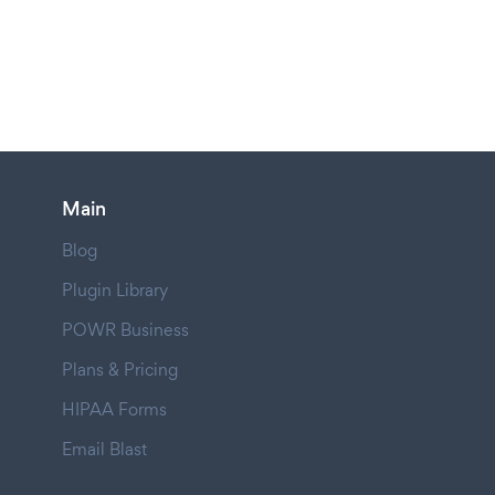
Main
Blog
Plugin Library
POWR Business
Plans & Pricing
HIPAA Forms
Email Blast