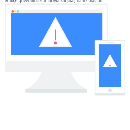
ettikçe güvenlik sorunlarıyla karşılaşmanız olasıdır.