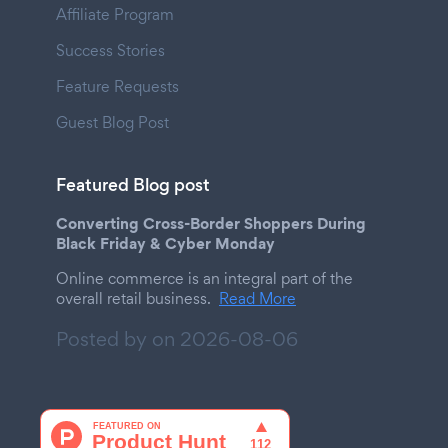
Affiliate Program
Success Stories
Feature Requests
Guest Blog Post
Featured Blog post
Converting Cross-Border Shoppers During
Black Friday & Cyber Monday
Online commerce is an integral part of the
overall retail business.
Read More
Posted by on
2026-08-06