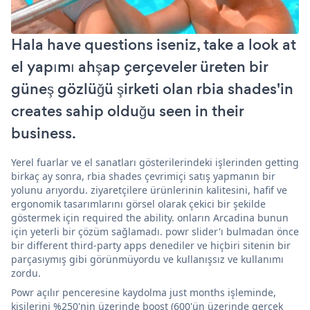
Hala have questions iseniz, take a look at
el yapımı ahşap çerçeveler üreten bir
güneş gözlüğü şirketi olan rbia shades'in
creates sahip olduğu seen in their
business.
Yerel fuarlar ve el sanatları gösterilerindeki işlerinden getting
birkaç ay sonra, rbia shades çevrimiçi satış yapmanın bir
yolunu arıyordu. ziyaretçilere ürünlerinin kalitesini, hafif ve
ergonomik tasarımlarını görsel olarak çekici bir şekilde
göstermek için required the ability. onların Arcadina bunun
için yeterli bir çözüm sağlamadı. powr slider'ı bulmadan önce
bir different third-party apps denediler ve hiçbiri sitenin bir
parçasıymış gibi görünmüyordu ve kullanışsız ve kullanımı
zordu.
Powr açılır penceresine kaydolma just months işleminde,
kişilerini %250'nin üzerinde boost (600'ün üzerinde gerçek