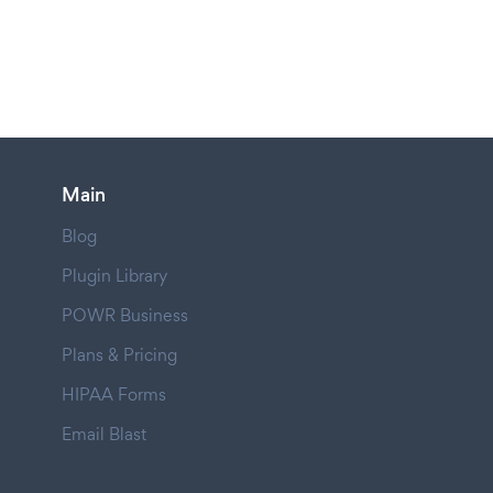
Main
Blog
Plugin Library
POWR Business
Plans & Pricing
HIPAA Forms
Email Blast