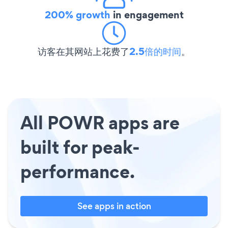
200% growth
in engagement
访客在其网站上花费了
2.5倍的时间
。
All POWR apps are
built for peak-
performance.
See apps in action