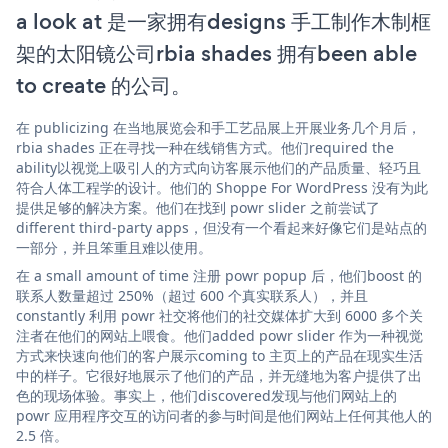
a look at 是一家拥有designs 手工制作木制框
架的太阳镜公司rbia shades 拥有been able
to create 的公司。
在 publicizing 在当地展览会和手工艺品展上开展业务几个月后，
rbia shades 正在寻找一种在线销售方式。他们required the
ability以视觉上吸引人的方式向访客展示他们的产品质量、轻巧且
符合人体工程学的设计。他们的 Shoppe For WordPress 没有为此
提供足够的解决方案。他们在找到 powr slider 之前尝试了
different third-party apps，但没有一个看起来好像它们是站点的
一部分，并且笨重且难以使用。
在 a small amount of time 注册 powr popup 后，他们boost 的
联系人数量超过 250%（超过 600 个真实联系人），并且
constantly 利用 powr 社交将他们的社交媒体扩大到 6000 多个关
注者在他们的网站上喂食。他们added powr slider 作为一种视觉
方式来快速向他们的客户展示coming to 主页上的产品在现实生活
中的样子。它很好地展示了他们的产品，并无缝地为客户提供了出
色的现场体验。事实上，他们discovered发现与他们网站上的
powr 应用程序交互的访问者的参与时间是他们网站上任何其他人的
2.5 倍。