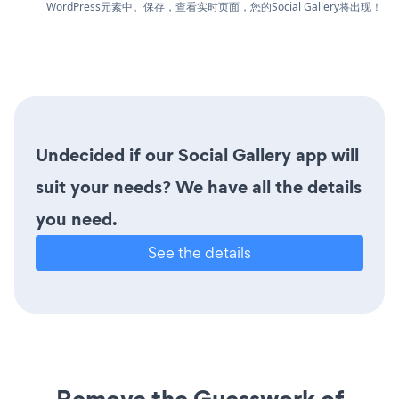
WordPress元素中。保存，查看实时页面，您的Social Gallery将出现！
Undecided if our Social Gallery app will
suit your needs? We have all the details
you need.
See the details
Remove the Guesswork of