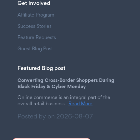
Get Involved
Affiliate Program
Success Stories
Feature Requests
Guest Blog Post
Featured Blog post
Converting Cross-Border Shoppers During
Black Friday & Cyber Monday
Online commerce is an integral part of the
overall retail business.
Read More
Posted by on
2026-08-07