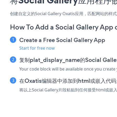
创建自定义的Social Gallery Oxatis应用，匹配网
How To Add a Social Gallery App 
Create a Free Social Gallery App
Start for free now
复制plat_display_name的Social Ga
Your code block will be available once you create
在Oxatis编辑器中添加到html或嵌入代
将以上Social Gallery片段粘贴到任何接受html或