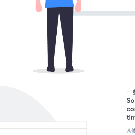
一些
So
co
ti
其他