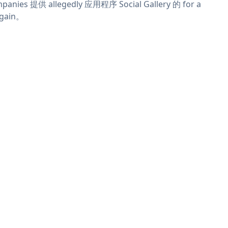
panies 提供 allegedly 应用程序 Social Gallery 的 for a
rgain。