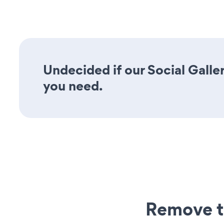
Undecided if our Social Galler
you need.
Remove t