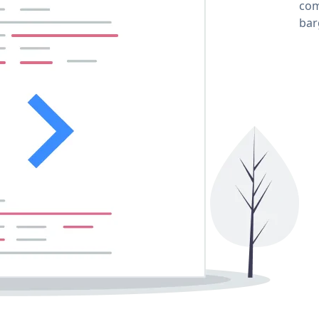
com
ba