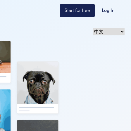
Start for free
Log In