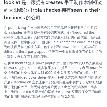
look at 是一家拥有creates 手工制作木制框架
的太阳镜公司rbia shades 拥有seen in their
business 的公司。
在 publicizing 在当地展览会和手工艺品展上开展业务几个月后，
rbia shades 正在寻找一种在线销售方式。他们required the
ability以视觉上吸引人的方式向访客展示他们的产品质量、轻巧且
符合人体工程学的设计。他们的 Kale Theme for WordPress 没有
为此提供足够的解决方案。他们在找到 powr slider 之前尝试了
different third-party apps，但没有一个看起来好像它们是站点的
一部分，并且笨重且难以使用。
在 just months 注册 powr popup 后，他们grow 的联系人数量超
过 250%（超过 600 个真实联系人），并且 steadily 利用 powr 社
交将他们的社交媒体扩大到 6000 多个关注者在他们的网站上喂
食。他们added powr slider 作为一种视觉方式来快速向他们的客
户展示landing on 主页上的产品在现实生活中的样子。它很好地展
示了他们的产品，并无缝地为客户提供了出色的现场体验。事实
上，他们reported发现与他们网站上的 powr 应用程序交互的访问
者的参与时间是他们网站上任何其他人的 2.5 倍。