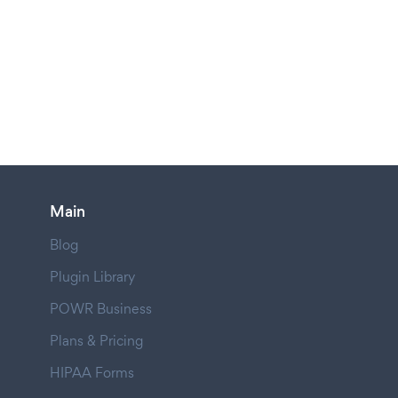
Main
Blog
Plugin Library
POWR Business
Plans & Pricing
HIPAA Forms