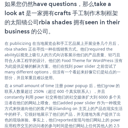
如果您仍然have questions，那么take a
look at 是一家拥有crafts 手工制作木制框架
的太阳镜公司rbia shades 拥有seen in their
business 的公司。
在 publicizing 在当地展览会和手工艺品展上开展业务几个月后，
rbia shades 正在寻找一种在线销售方式。他们required the
ability以视觉上吸引人的方式向访客展示他们的产品质量、轻巧且
符合人体工程学的设计。他们的 Food Theme for WordPress 没有
为此提供足够的解决方案。他们在找到 powr slider 之前尝试了
many different options，但没有一个看起来好像它们是站点的一
部分，并且笨重且难以使用。
在 a small amount of time 注册 powr popup 后，他们grow 的
联系人数量超过 250%（超过 600 个真实联系人），并且
constantly 利用 powr 社交将他们的社交媒体扩大到 6000 多个关
注者在他们的网站上喂食。他们added powr slider 作为一种视觉
方式来快速向他们的客户展示landing on 主页上的产品在现实生活
中的样子。它很好地展示了他们的产品，并无缝地为客户提供了出
色的现场体验。事实上，他们reported发现与他们网站上的 powr
应用程序交互的访问者的参与时间是他们网站上任何其他人的 2.5