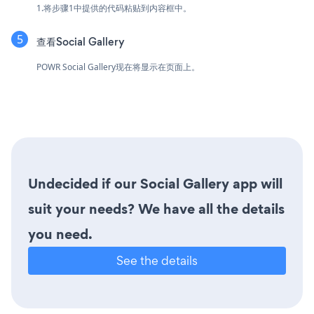
1.将步骤1中提供的代码粘贴到内容框中。
查看Social Gallery
POWR Social Gallery现在将显示在页面上。
Undecided if our Social Gallery app will
suit your needs? We have all the details
you need.
See the details