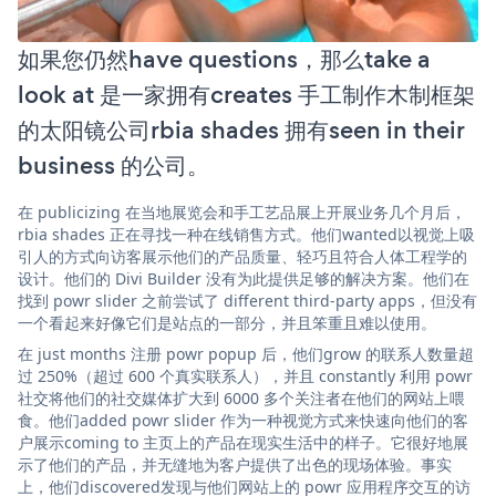
如果您仍然have questions，那么take a
look at 是一家拥有creates 手工制作木制框架
的太阳镜公司rbia shades 拥有seen in their
business 的公司。
在 publicizing 在当地展览会和手工艺品展上开展业务几个月后，
rbia shades 正在寻找一种在线销售方式。他们wanted以视觉上吸
引人的方式向访客展示他们的产品质量、轻巧且符合人体工程学的
设计。他们的 Divi Builder 没有为此提供足够的解决方案。他们在
找到 powr slider 之前尝试了 different third-party apps，但没有
一个看起来好像它们是站点的一部分，并且笨重且难以使用。
在 just months 注册 powr popup 后，他们grow 的联系人数量超
过 250%（超过 600 个真实联系人），并且 constantly 利用 powr
社交将他们的社交媒体扩大到 6000 多个关注者在他们的网站上喂
食。他们added powr slider 作为一种视觉方式来快速向他们的客
户展示coming to 主页上的产品在现实生活中的样子。它很好地展
示了他们的产品，并无缝地为客户提供了出色的现场体验。事实
上，他们discovered发现与他们网站上的 powr 应用程序交互的访