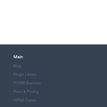
Main
Blog
Plugin Library
POWR Business
Plans & Pricing
HIPAA Forms