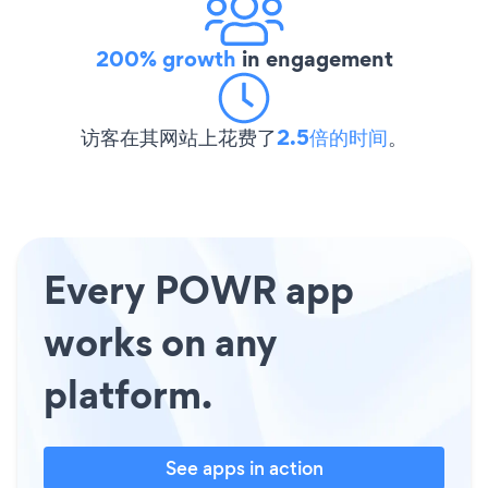
200% growth
in engagement
访客在其网站上花费了
2.5倍的时间
。
Every POWR app
works on any
platform.
See apps in action