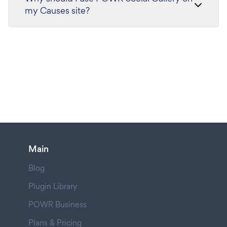
my Causes site?
Main
Blog
Plugin Library
POWR Business
Plans & Pricing