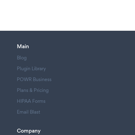
Main
Blog
Plugin Library
POWR Business
Plans & Pricing
HIPAA Forms
Email Blast
Company