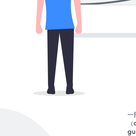
一
（d
gu