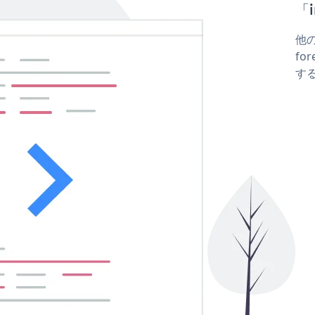
「i
他の
for
する