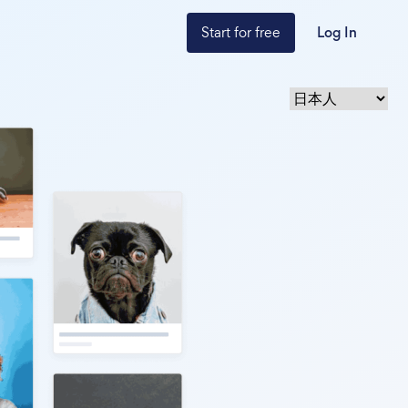
Start for free
Log In