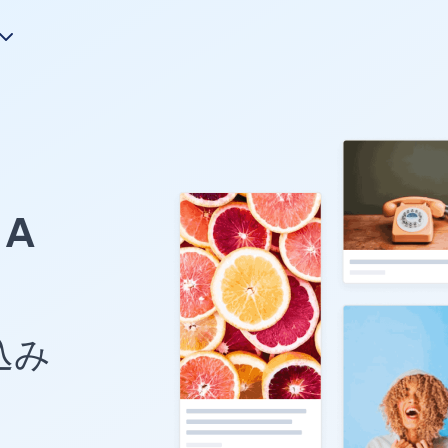
A
め込み