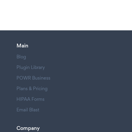
Main
Blog
Plugin Library
POWR Business
Plans & Pricing
HIPAA Forms
Email Blast
Company