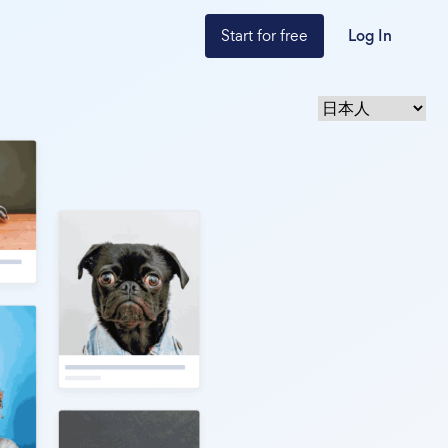
Start for free
Log In