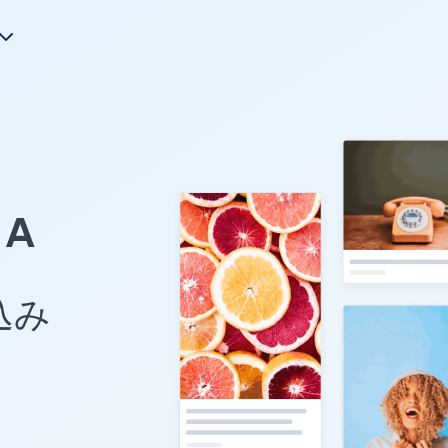
A
め込み