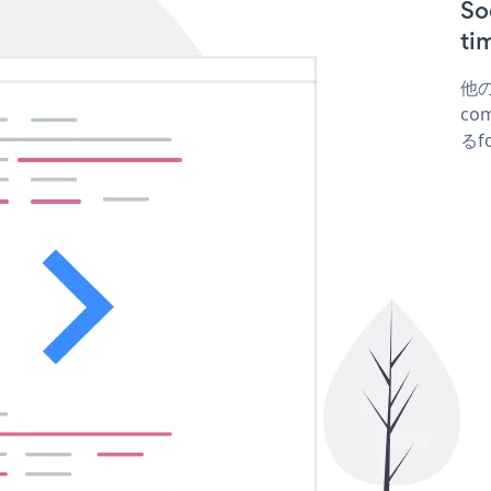
So
t
他の
com
るf