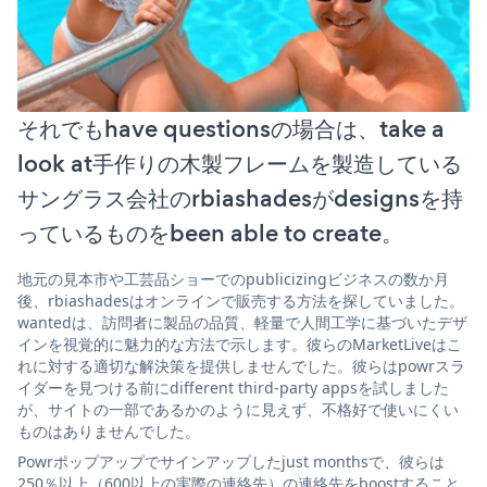
それでもhave questionsの場合は、take a
look at手作りの木製フレームを製造している
サングラス会社のrbiashadesがdesignsを持
っているものをbeen able to create。
地元の見本市や工芸品ショーでのpublicizingビジネスの数か月
後、rbiashadesはオンラインで販売する方法を探していました。
wantedは、訪問者に製品の品質、軽量で人間工学に基づいたデザ
インを視覚的に魅力的な方法で示します。彼らのMarketLiveはこ
れに対する適切な解決策を提供しませんでした。彼らはpowrスラ
イダーを見つける前にdifferent third-party appsを試しました
が、サイトの一部であるかのように見えず、不格好で使いにくい
ものはありませんでした。
Powrポップアップでサインアップしたjust monthsで、彼らは
250％以上（600以上の実際の連絡先）の連絡先をboostすること