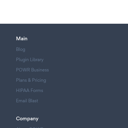
Main
Blog
Plugin Library
POWR Business
Plans & Pricing
HIPAA Forms
Email Blast
Company