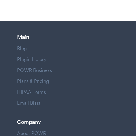
Main
Blog
Plugin Library
POWR Business
Plans & Pricing
HIPAA Forms
Email Blast
Company
About POWR