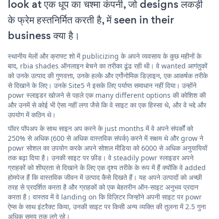
look at एक धूप का चश्मा कंपनी, जो designs लकड़ी
के फ्रेम हस्तनिर्मित करती है, में seen in their
business क्या है।
स्थानीय मेलों और क्राफ्ट शो में publicizing के अपने व्यवसाय के कुछ महीनों के
बाद, rbia shades ऑनलाइन बेचने का तरीका ढूंढ रही थी। वे wanted आगंतुकों
को उनके उत्पाद की गुणवत्ता, उनके हल्के और एर्गोनोमिक डिज़ाइन, एक आकर्षक तरीके
से दिखाने के लिए। उनके Site5 ने इसके लिए पर्याप्त समाधान नहीं दिया। उन्होंने
powr स्लाइडर खोजने से पहले एक many different options की कोशिश की
और उनमें से कोई भी ऐसा नहीं लगा जैसे कि वे साइट का एक हिस्सा थे, और वे भद्दे और
उपयोग में कठिन थे।
पॉवर पॉपअप के साथ साइन अप करने के just months में वे अपने संपर्कों को
250% से अधिक (600 से अधिक वास्तविक संपर्क) करने में सक्षम थे और grow ने
powr सोशल का उपयोग करके अपने सोशल मीडिया को 6000 से अधिक अनुयायियों
तक बढ़ा दिया है। उनकी साइट पर फ़ीड। वे steadily powr स्लाइडर अपने
ग्राहकों को शीघ्रता से दिखाने के लिए एक दृश्य तरीके के रूप में हैं क्योंकि वे added
होमपेज हैं कि वास्तविक जीवन में उत्पाद कैसे दिखते हैं। यह अपने उत्पादों को अच्छी
तरह से प्रदर्शित करता है और ग्राहकों को एक बेहतरीन ऑन-साइट अनुभव प्रदान
करता है। वास्तव में वे landing on कि विज़िटर जिन्होंने अपनी साइट पर powr
ऐप्स के साथ इंटरैक्ट किया, उनकी साइट पर किसी अन्य व्यक्ति की तुलना में 2.5 गुना
अधिक समय तक लगे रहे।