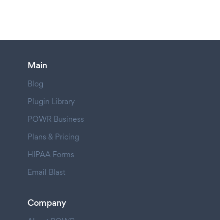
Main
Blog
Plugin Library
POWR Business
Plans & Pricing
HIPAA Forms
Email Blast
Company