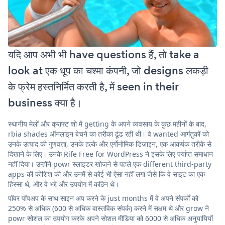
यदि आप अभी भी have questions हैं, तो take a
look at एक धूप का चश्मा कंपनी, जो designs लकड़ी
के फ्रेम हस्तनिर्मित करती है, में seen in their
business क्या है।
स्थानीय मेलों और क्राफ्ट शो में getting के अपने व्यवसाय के कुछ महीनों के बाद,
rbia shades ऑनलाइन बेचने का तरीका ढूंढ रही थी। वे wanted आगंतुकों को
उनके उत्पाद की गुणवत्ता, उनके हल्के और एर्गोनोमिक डिज़ाइन, एक आकर्षक तरीके से
दिखाने के लिए। उनके Rife Free for WordPress ने इसके लिए पर्याप्त समाधान
नहीं दिया। उन्होंने powr स्लाइडर खोजने से पहले एक different third-party
apps की कोशिश की और उनमें से कोई भी ऐसा नहीं लगा जैसे कि वे साइट का एक
हिस्सा थे, और वे भद्दे और उपयोग में कठिन थे।
पॉवर पॉपअप के साथ साइन अप करने के just months में वे अपने संपर्कों को
250% से अधिक (600 से अधिक वास्तविक संपर्क) करने में सक्षम थे और grow ने
powr सोशल का उपयोग करके अपने सोशल मीडिया को 6000 से अधिक अनुयायियों