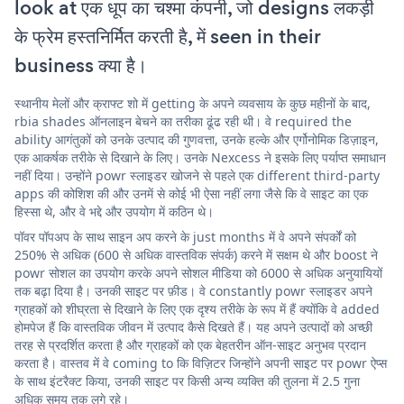
look at एक धूप का चश्मा कंपनी, जो designs लकड़ी
के फ्रेम हस्तनिर्मित करती है, में seen in their
business क्या है।
स्थानीय मेलों और क्राफ्ट शो में getting के अपने व्यवसाय के कुछ महीनों के बाद,
rbia shades ऑनलाइन बेचने का तरीका ढूंढ रही थी। वे required the
ability आगंतुकों को उनके उत्पाद की गुणवत्ता, उनके हल्के और एर्गोनोमिक डिज़ाइन,
एक आकर्षक तरीके से दिखाने के लिए। उनके Nexcess ने इसके लिए पर्याप्त समाधान
नहीं दिया। उन्होंने powr स्लाइडर खोजने से पहले एक different third-party
apps की कोशिश की और उनमें से कोई भी ऐसा नहीं लगा जैसे कि वे साइट का एक
हिस्सा थे, और वे भद्दे और उपयोग में कठिन थे।
पॉवर पॉपअप के साथ साइन अप करने के just months में वे अपने संपर्कों को
250% से अधिक (600 से अधिक वास्तविक संपर्क) करने में सक्षम थे और boost ने
powr सोशल का उपयोग करके अपने सोशल मीडिया को 6000 से अधिक अनुयायियों
तक बढ़ा दिया है। उनकी साइट पर फ़ीड। वे constantly powr स्लाइडर अपने
ग्राहकों को शीघ्रता से दिखाने के लिए एक दृश्य तरीके के रूप में हैं क्योंकि वे added
होमपेज हैं कि वास्तविक जीवन में उत्पाद कैसे दिखते हैं। यह अपने उत्पादों को अच्छी
तरह से प्रदर्शित करता है और ग्राहकों को एक बेहतरीन ऑन-साइट अनुभव प्रदान
करता है। वास्तव में वे coming to कि विज़िटर जिन्होंने अपनी साइट पर powr ऐप्स
के साथ इंटरैक्ट किया, उनकी साइट पर किसी अन्य व्यक्ति की तुलना में 2.5 गुना
अधिक समय तक लगे रहे।