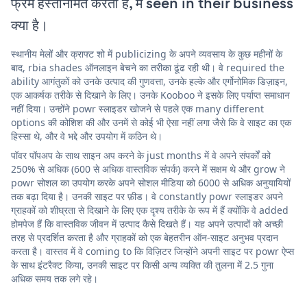
फ्रेम हस्तनिर्मित करती है, में seen in their business
क्या है।
स्थानीय मेलों और क्राफ्ट शो में publicizing के अपने व्यवसाय के कुछ महीनों के
बाद, rbia shades ऑनलाइन बेचने का तरीका ढूंढ रही थी। वे required the
ability आगंतुकों को उनके उत्पाद की गुणवत्ता, उनके हल्के और एर्गोनोमिक डिज़ाइन,
एक आकर्षक तरीके से दिखाने के लिए। उनके Kooboo ने इसके लिए पर्याप्त समाधान
नहीं दिया। उन्होंने powr स्लाइडर खोजने से पहले एक many different
options की कोशिश की और उनमें से कोई भी ऐसा नहीं लगा जैसे कि वे साइट का एक
हिस्सा थे, और वे भद्दे और उपयोग में कठिन थे।
पॉवर पॉपअप के साथ साइन अप करने के just months में वे अपने संपर्कों को
250% से अधिक (600 से अधिक वास्तविक संपर्क) करने में सक्षम थे और grow ने
powr सोशल का उपयोग करके अपने सोशल मीडिया को 6000 से अधिक अनुयायियों
तक बढ़ा दिया है। उनकी साइट पर फ़ीड। वे constantly powr स्लाइडर अपने
ग्राहकों को शीघ्रता से दिखाने के लिए एक दृश्य तरीके के रूप में हैं क्योंकि वे added
होमपेज हैं कि वास्तविक जीवन में उत्पाद कैसे दिखते हैं। यह अपने उत्पादों को अच्छी
तरह से प्रदर्शित करता है और ग्राहकों को एक बेहतरीन ऑन-साइट अनुभव प्रदान
करता है। वास्तव में वे coming to कि विज़िटर जिन्होंने अपनी साइट पर powr ऐप्स
के साथ इंटरैक्ट किया, उनकी साइट पर किसी अन्य व्यक्ति की तुलना में 2.5 गुना
अधिक समय तक लगे रहे।