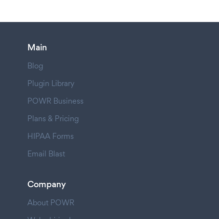
Main
Blog
Plugin Library
POWR Business
Plans & Pricing
HIPAA Forms
Email Blast
Company
About POWR