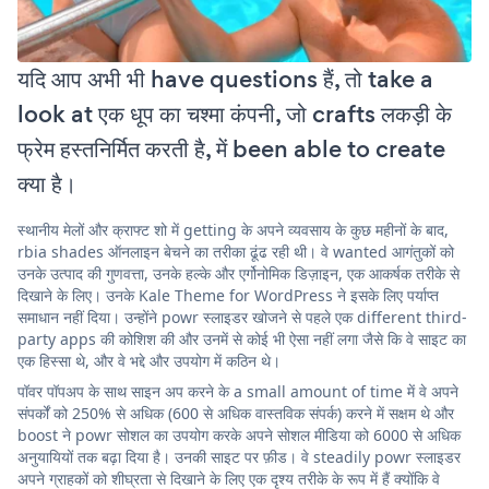
यदि आप अभी भी have questions हैं, तो take a
look at एक धूप का चश्मा कंपनी, जो crafts लकड़ी के
फ्रेम हस्तनिर्मित करती है, में been able to create
क्या है।
स्थानीय मेलों और क्राफ्ट शो में getting के अपने व्यवसाय के कुछ महीनों के बाद,
rbia shades ऑनलाइन बेचने का तरीका ढूंढ रही थी। वे wanted आगंतुकों को
उनके उत्पाद की गुणवत्ता, उनके हल्के और एर्गोनोमिक डिज़ाइन, एक आकर्षक तरीके से
दिखाने के लिए। उनके Kale Theme for WordPress ने इसके लिए पर्याप्त
समाधान नहीं दिया। उन्होंने powr स्लाइडर खोजने से पहले एक different third-
party apps की कोशिश की और उनमें से कोई भी ऐसा नहीं लगा जैसे कि वे साइट का
एक हिस्सा थे, और वे भद्दे और उपयोग में कठिन थे।
पॉवर पॉपअप के साथ साइन अप करने के a small amount of time में वे अपने
संपर्कों को 250% से अधिक (600 से अधिक वास्तविक संपर्क) करने में सक्षम थे और
boost ने powr सोशल का उपयोग करके अपने सोशल मीडिया को 6000 से अधिक
अनुयायियों तक बढ़ा दिया है। उनकी साइट पर फ़ीड। वे steadily powr स्लाइडर
अपने ग्राहकों को शीघ्रता से दिखाने के लिए एक दृश्य तरीके के रूप में हैं क्योंकि वे