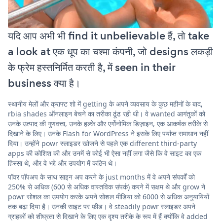
यदि आप अभी भी find it unbelievable हैं, तो take
a look at एक धूप का चश्मा कंपनी, जो designs लकड़ी
के फ्रेम हस्तनिर्मित करती है, में seen in their
business क्या है।
स्थानीय मेलों और क्राफ्ट शो में getting के अपने व्यवसाय के कुछ महीनों के बाद,
rbia shades ऑनलाइन बेचने का तरीका ढूंढ रही थी। वे wanted आगंतुकों को
उनके उत्पाद की गुणवत्ता, उनके हल्के और एर्गोनोमिक डिज़ाइन, एक आकर्षक तरीके से
दिखाने के लिए। उनके Flash for WordPress ने इसके लिए पर्याप्त समाधान नहीं
दिया। उन्होंने powr स्लाइडर खोजने से पहले एक different third-party
apps की कोशिश की और उनमें से कोई भी ऐसा नहीं लगा जैसे कि वे साइट का एक
हिस्सा थे, और वे भद्दे और उपयोग में कठिन थे।
पॉवर पॉपअप के साथ साइन अप करने के just months में वे अपने संपर्कों को
250% से अधिक (600 से अधिक वास्तविक संपर्क) करने में सक्षम थे और grow ने
powr सोशल का उपयोग करके अपने सोशल मीडिया को 6000 से अधिक अनुयायियों
तक बढ़ा दिया है। उनकी साइट पर फ़ीड। वे steadily powr स्लाइडर अपने
ग्राहकों को शीघ्रता से दिखाने के लिए एक दृश्य तरीके के रूप में हैं क्योंकि वे added