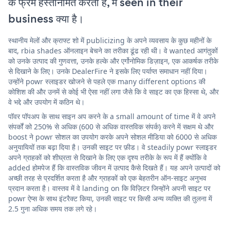
के फ्रेम हस्तनिर्मित करती है, में seen in their
business क्या है।
स्थानीय मेलों और क्राफ्ट शो में publicizing के अपने व्यवसाय के कुछ महीनों के
बाद, rbia shades ऑनलाइन बेचने का तरीका ढूंढ रही थी। वे wanted आगंतुकों
को उनके उत्पाद की गुणवत्ता, उनके हल्के और एर्गोनोमिक डिज़ाइन, एक आकर्षक तरीके
से दिखाने के लिए। उनके DealerFire ने इसके लिए पर्याप्त समाधान नहीं दिया।
उन्होंने powr स्लाइडर खोजने से पहले एक many different options की
कोशिश की और उनमें से कोई भी ऐसा नहीं लगा जैसे कि वे साइट का एक हिस्सा थे, और
वे भद्दे और उपयोग में कठिन थे।
पॉवर पॉपअप के साथ साइन अप करने के a small amount of time में वे अपने
संपर्कों को 250% से अधिक (600 से अधिक वास्तविक संपर्क) करने में सक्षम थे और
boost ने powr सोशल का उपयोग करके अपने सोशल मीडिया को 6000 से अधिक
अनुयायियों तक बढ़ा दिया है। उनकी साइट पर फ़ीड। वे steadily powr स्लाइडर
अपने ग्राहकों को शीघ्रता से दिखाने के लिए एक दृश्य तरीके के रूप में हैं क्योंकि वे
added होमपेज हैं कि वास्तविक जीवन में उत्पाद कैसे दिखते हैं। यह अपने उत्पादों को
अच्छी तरह से प्रदर्शित करता है और ग्राहकों को एक बेहतरीन ऑन-साइट अनुभव
प्रदान करता है। वास्तव में वे landing on कि विज़िटर जिन्होंने अपनी साइट पर
powr ऐप्स के साथ इंटरैक्ट किया, उनकी साइट पर किसी अन्य व्यक्ति की तुलना में
2.5 गुना अधिक समय तक लगे रहे।