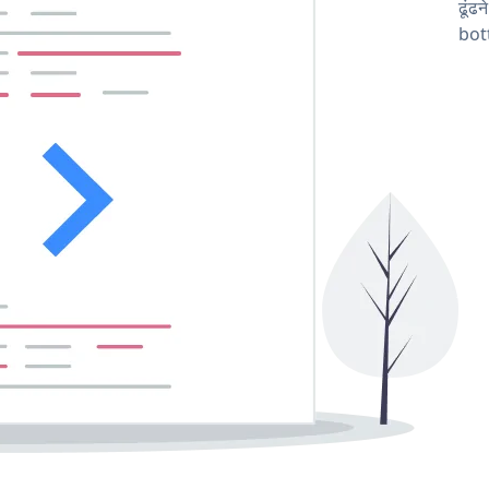
ढूंढ
bot