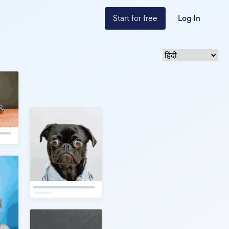
Start for free
Log In