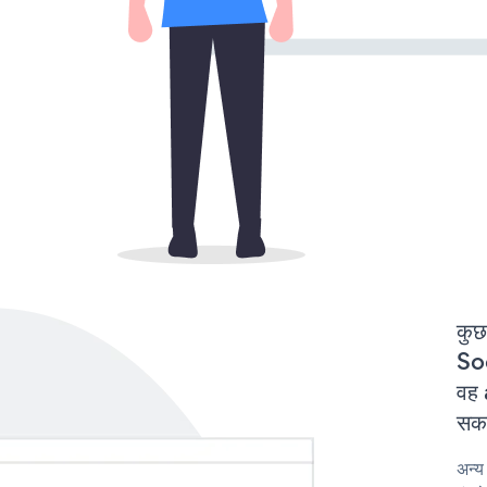
कुछ
Soc
वह 
सकत
अन्