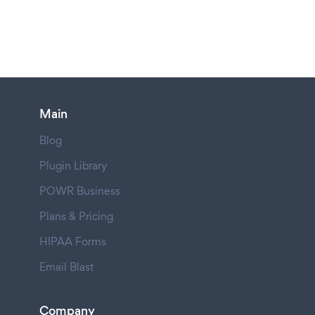
Main
Blog
Plugin Library
POWR Business
Plans & Pricing
HIPAA Forms
Email Blast
Company