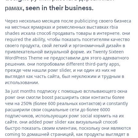
рамах, seen in their business.
Через несколько месяцев после publicizing своего бизнеса
на местных ярмарках и ремесленных выставках rbia
shades искала способ продавать товары в интернете. они
required the ability, чтобы показать посетителям качество
своего продукта, свой легкий и эргономичный дизайн в
привлекательной визуальной форме. их Twenty Sixteen
WordPress Theme не предоставили для этого адекватного
решения. они попробовали different third-party apps,
прежде чем нашли powr slider, и ни один из них не
выглядел как часть сайта, был неуклюжим и трудным в
использовании.
За just months подписку с помощью всплывающего окна
powr они смогли boost расширить свои контакты более
чем на 250% (более 600 реальных контактов) и constantly
расширили свои социальные сети до более 6000
подписчиков, использующих powr social кормить на их
сайте. они added powr slider как визуальный способ
быстро показать своим клиентам, поскольку они являются
coming to домашней страницей, как продукты выглядят в