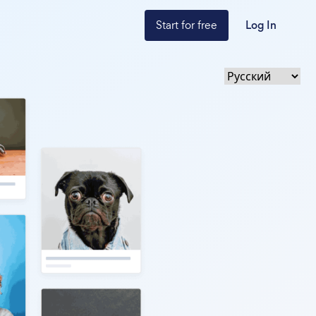
Start for free
Log In