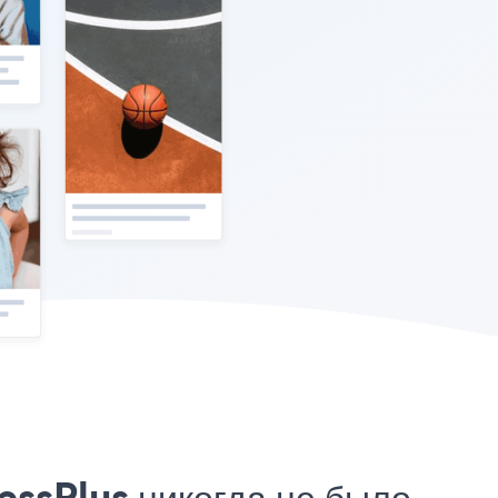
essPlus никогда не было