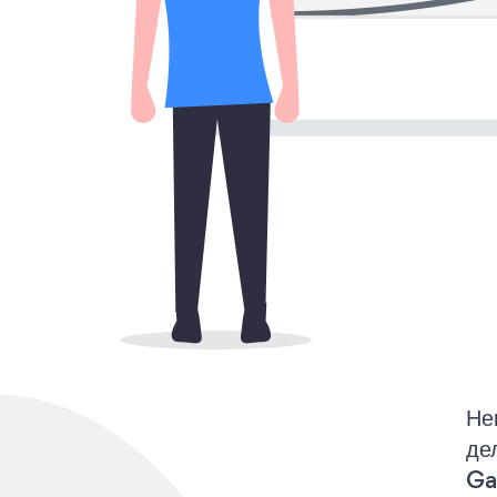
Не
де
Ga