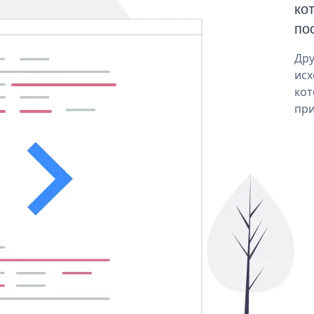
ко
пос
Дру
исх
кот
при