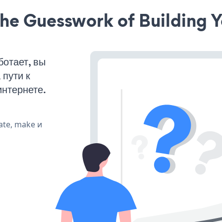
he Guesswork of Building Y
ботает, вы
пути к
интернете.
ate, make и