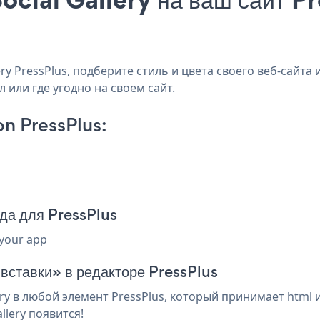
y PressPlus, подберите стиль и цвета своего веб-сайта и
 или где угодно на своем сайт.
on PressPlus:
ода для PressPlus
 your app
 вставки» в редакторе PressPlus
ry в любой элемент PressPlus, который принимает html 
llery появится!