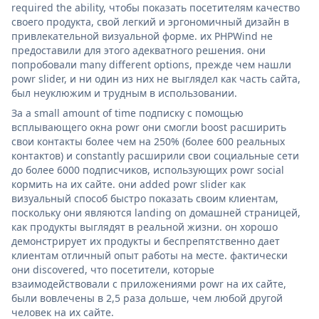
required the ability, чтобы показать посетителям качество
своего продукта, свой легкий и эргономичный дизайн в
привлекательной визуальной форме. их PHPWind не
предоставили для этого адекватного решения. они
попробовали many different options, прежде чем нашли
powr slider, и ни один из них не выглядел как часть сайта,
был неуклюжим и трудным в использовании.
За a small amount of time подписку с помощью
всплывающего окна powr они смогли boost расширить
свои контакты более чем на 250% (более 600 реальных
контактов) и constantly расширили свои социальные сети
до более 6000 подписчиков, использующих powr social
кормить на их сайте. они added powr slider как
визуальный способ быстро показать своим клиентам,
поскольку они являются landing on домашней страницей,
как продукты выглядят в реальной жизни. он хорошо
демонстрирует их продукты и беспрепятственно дает
клиентам отличный опыт работы на месте. фактически
они discovered, что посетители, которые
взаимодействовали с приложениями powr на их сайте,
были вовлечены в 2,5 раза дольше, чем любой другой
человек на их сайте.