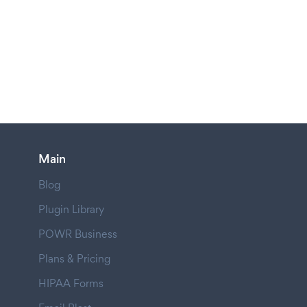
Main
Blog
Plugin Library
POWR Business
Plans & Pricing
HIPAA Forms