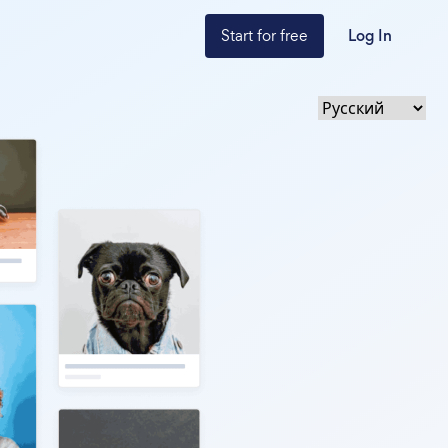
Start for free
Log In