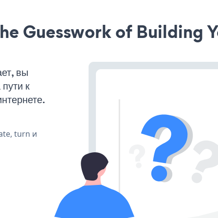
he Guesswork of Building Y
ет, вы
пути к
интернете.
te, turn и