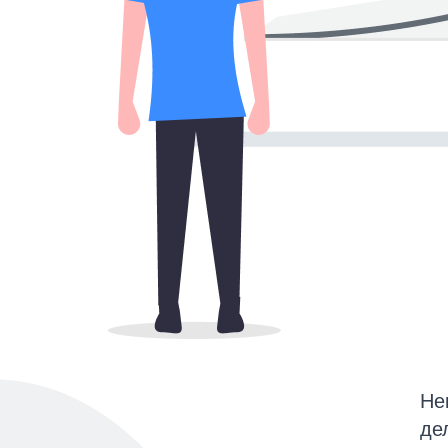
Не
де