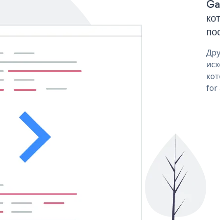
Ga
ко
пос
Дру
исх
кот
for