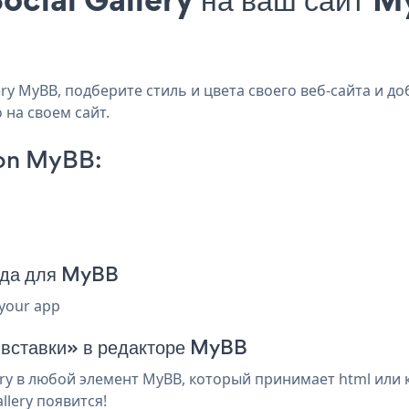
y MyBB, подберите стиль и цвета своего веб-сайта и доба
 на своем сайт.
 on MyBB:
кода для MyBB
 your app
я вставки» в редакторе MyBB
ery в любой элемент MyBB, который принимает html или 
llery появится!