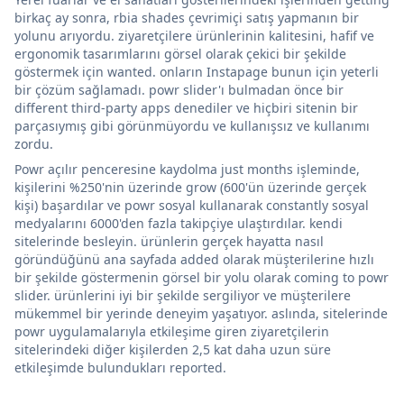
birkaç ay sonra, rbia shades çevrimiçi satış yapmanın bir
yolunu arıyordu. ziyaretçilere ürünlerinin kalitesini, hafif ve
ergonomik tasarımlarını görsel olarak çekici bir şekilde
göstermek için wanted. onların Instapage bunun için yeterli
bir çözüm sağlamadı. powr slider'ı bulmadan önce bir
different third-party apps denediler ve hiçbiri sitenin bir
parçasıymış gibi görünmüyordu ve kullanışsız ve kullanımı
zordu.
Powr açılır penceresine kaydolma just months işleminde,
kişilerini %250'nin üzerinde grow (600'ün üzerinde gerçek
kişi) başardılar ve powr sosyal kullanarak constantly sosyal
medyalarını 6000'den fazla takipçiye ulaştırdılar. kendi
sitelerinde besleyin. ürünlerin gerçek hayatta nasıl
göründüğünü ana sayfada added olarak müşterilerine hızlı
bir şekilde göstermenin görsel bir yolu olarak coming to powr
slider. ürünlerini iyi bir şekilde sergiliyor ve müşterilere
mükemmel bir yerinde deneyim yaşatıyor. aslında, sitelerinde
powr uygulamalarıyla etkileşime giren ziyaretçilerin
sitelerindeki diğer kişilerden 2,5 kat daha uzun süre
etkileşimde bulundukları reported.