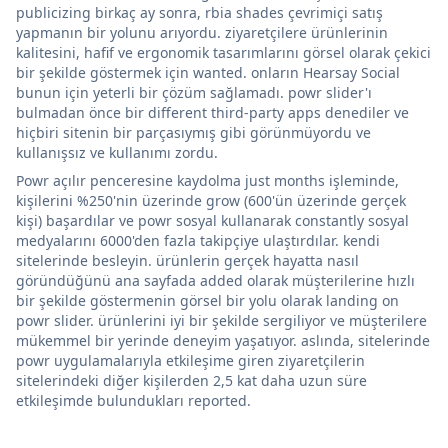
publicizing birkaç ay sonra, rbia shades çevrimiçi satış
yapmanın bir yolunu arıyordu. ziyaretçilere ürünlerinin
kalitesini, hafif ve ergonomik tasarımlarını görsel olarak çekici
bir şekilde göstermek için wanted. onların Hearsay Social
bunun için yeterli bir çözüm sağlamadı. powr slider'ı
bulmadan önce bir different third-party apps denediler ve
hiçbiri sitenin bir parçasıymış gibi görünmüyordu ve
kullanışsız ve kullanımı zordu.
Powr açılır penceresine kaydolma just months işleminde,
kişilerini %250'nin üzerinde grow (600'ün üzerinde gerçek
kişi) başardılar ve powr sosyal kullanarak constantly sosyal
medyalarını 6000'den fazla takipçiye ulaştırdılar. kendi
sitelerinde besleyin. ürünlerin gerçek hayatta nasıl
göründüğünü ana sayfada added olarak müşterilerine hızlı
bir şekilde göstermenin görsel bir yolu olarak landing on
powr slider. ürünlerini iyi bir şekilde sergiliyor ve müşterilere
mükemmel bir yerinde deneyim yaşatıyor. aslında, sitelerinde
powr uygulamalarıyla etkileşime giren ziyaretçilerin
sitelerindeki diğer kişilerden 2,5 kat daha uzun süre
etkileşimde bulundukları reported.