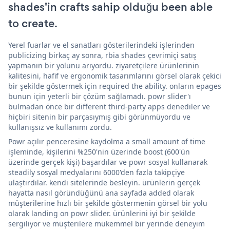
shades'in crafts sahip olduğu been able
to create.
Yerel fuarlar ve el sanatları gösterilerindeki işlerinden
publicizing birkaç ay sonra, rbia shades çevrimiçi satış
yapmanın bir yolunu arıyordu. ziyaretçilere ürünlerinin
kalitesini, hafif ve ergonomik tasarımlarını görsel olarak çekici
bir şekilde göstermek için required the ability. onların epages
bunun için yeterli bir çözüm sağlamadı. powr slider'ı
bulmadan önce bir different third-party apps denediler ve
hiçbiri sitenin bir parçasıymış gibi görünmüyordu ve
kullanışsız ve kullanımı zordu.
Powr açılır penceresine kaydolma a small amount of time
işleminde, kişilerini %250'nin üzerinde boost (600'ün
üzerinde gerçek kişi) başardılar ve powr sosyal kullanarak
steadily sosyal medyalarını 6000'den fazla takipçiye
ulaştırdılar. kendi sitelerinde besleyin. ürünlerin gerçek
hayatta nasıl göründüğünü ana sayfada added olarak
müşterilerine hızlı bir şekilde göstermenin görsel bir yolu
olarak landing on powr slider. ürünlerini iyi bir şekilde
sergiliyor ve müşterilere mükemmel bir yerinde deneyim