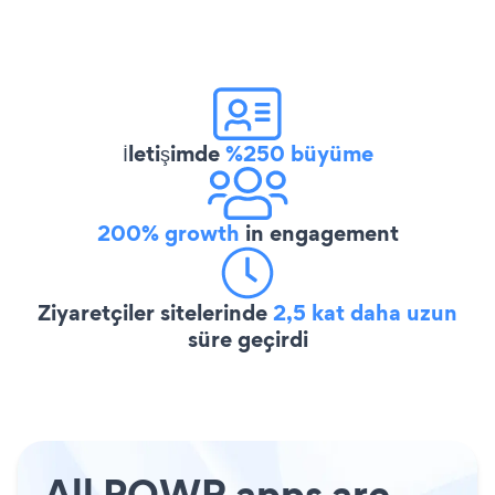
İletişimde
%250 büyüme
200% growth
in engagement
Ziyaretçiler sitelerinde
2,5 kat daha uzun
süre geçirdi
All POWR apps are