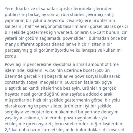
Yerel fuarlar ve el sanatları gösterilerindeki işlerinden
publicizing birkaç ay sonra, rbia shades çevrimiçi satış
yapmanın bir yolunu arıyordu. ziyaretçilere ürünlerinin
kalitesini, hafif ve ergonomik tasarımlarını görsel olarak çekici
bir şekilde göstermek için wanted. onların CS-Cart bunun için
yeterli bir çözüm sağlamadı. powr slider'ı bulmadan önce bir
many different options denediler ve hiçbiri sitenin bir
parçasıymış gibi görünmüyordu ve kullanışsız ve kullanımı
zordu.
Powr açılır penceresine kaydolma a small amount of time
işleminde, kişilerini %250'nin üzerinde boost (600'ün
üzerinde gerçek kişi) başardılar ve powr sosyal kullanarak
constantly sosyal medyalarını 6000'den fazla takipçiye
ulaştırdılar. kendi sitelerinde besleyin. ürünlerin gerçek
hayatta nasıl göründüğünü ana sayfada added olarak
müşterilerine hızlı bir şekilde göstermenin görsel bir yolu
olarak coming to powr slider. ürünlerini iyi bir şekilde
sergiliyor ve müşterilere mükemmel bir yerinde deneyim
yaşatıyor. aslında, sitelerinde powr uygulamalarıyla
etkileşime giren ziyaretçilerin sitelerindeki diğer kişilerden
2,5 kat daha uzun süre etkileşimde bulundukları discovered.