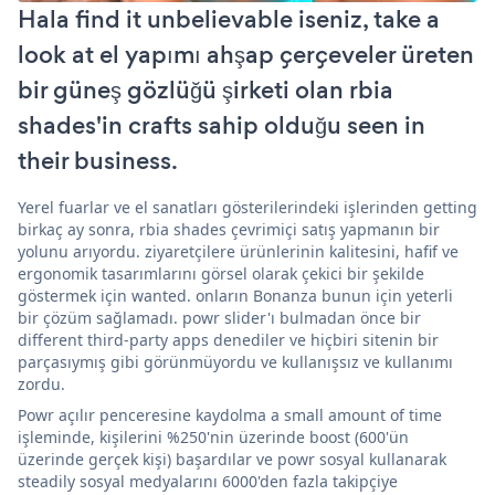
Hala find it unbelievable iseniz, take a
look at el yapımı ahşap çerçeveler üreten
bir güneş gözlüğü şirketi olan rbia
shades'in crafts sahip olduğu seen in
their business.
Yerel fuarlar ve el sanatları gösterilerindeki işlerinden getting
birkaç ay sonra, rbia shades çevrimiçi satış yapmanın bir
yolunu arıyordu. ziyaretçilere ürünlerinin kalitesini, hafif ve
ergonomik tasarımlarını görsel olarak çekici bir şekilde
göstermek için wanted. onların Bonanza bunun için yeterli
bir çözüm sağlamadı. powr slider'ı bulmadan önce bir
different third-party apps denediler ve hiçbiri sitenin bir
parçasıymış gibi görünmüyordu ve kullanışsız ve kullanımı
zordu.
Powr açılır penceresine kaydolma a small amount of time
işleminde, kişilerini %250'nin üzerinde boost (600'ün
üzerinde gerçek kişi) başardılar ve powr sosyal kullanarak
steadily sosyal medyalarını 6000'den fazla takipçiye