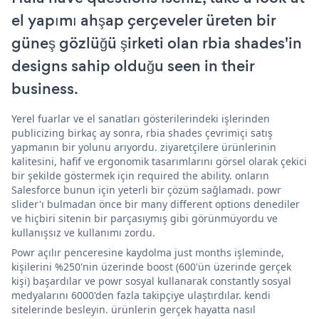
el yapımı ahşap çerçeveler üreten bir
güneş gözlüğü şirketi olan rbia shades'in
designs sahip olduğu seen in their
business.
Yerel fuarlar ve el sanatları gösterilerindeki işlerinden
publicizing birkaç ay sonra, rbia shades çevrimiçi satış
yapmanın bir yolunu arıyordu. ziyaretçilere ürünlerinin
kalitesini, hafif ve ergonomik tasarımlarını görsel olarak çekici
bir şekilde göstermek için required the ability. onların
Salesforce bunun için yeterli bir çözüm sağlamadı. powr
slider'ı bulmadan önce bir many different options denediler
ve hiçbiri sitenin bir parçasıymış gibi görünmüyordu ve
kullanışsız ve kullanımı zordu.
Powr açılır penceresine kaydolma just months işleminde,
kişilerini %250'nin üzerinde boost (600'ün üzerinde gerçek
kişi) başardılar ve powr sosyal kullanarak constantly sosyal
medyalarını 6000'den fazla takipçiye ulaştırdılar. kendi
sitelerinde besleyin. ürünlerin gerçek hayatta nasıl