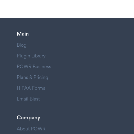
Main
Blog
Plugin Library
POWR Business
Plans & Pricing
HIPAA Forms
Email Blast
Company
About POWR