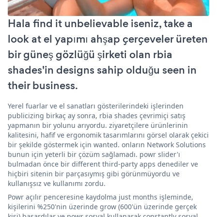
Hala find it unbelievable iseniz, take a
look at el yapımı ahşap çerçeveler üreten
bir güneş gözlüğü şirketi olan rbia
shades'in designs sahip olduğu seen in
their business.
Yerel fuarlar ve el sanatları gösterilerindeki işlerinden
publicizing birkaç ay sonra, rbia shades çevrimiçi satış
yapmanın bir yolunu arıyordu. ziyaretçilere ürünlerinin
kalitesini, hafif ve ergonomik tasarımlarını görsel olarak çekici
bir şekilde göstermek için wanted. onların Network Solutions
bunun için yeterli bir çözüm sağlamadı. powr slider'ı
bulmadan önce bir different third-party apps denediler ve
hiçbiri sitenin bir parçasıymış gibi görünmüyordu ve
kullanışsız ve kullanımı zordu.
Powr açılır penceresine kaydolma just months işleminde,
kişilerini %250'nin üzerinde grow (600'ün üzerinde gerçek
kişi) başardılar ve powr sosyal kullanarak constantly sosyal